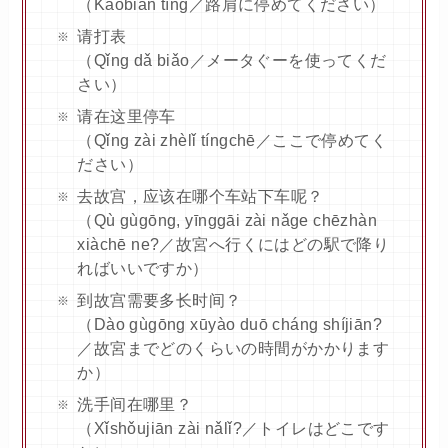
（Kàobiān tíng／路肩に停めてください）
请打表
（Qǐng dǎ biǎo／メータぐーを使ってくだ
さい）
请在这里停车
（Qǐng zài zhèlǐ tíngchē／ここで停めてく
ださい）
去故宫，应该在哪个车站下车呢？
（Qù gùgōng, yīnggāi zài nǎge chēzhàn
xiàchē ne?／故宮へ行くにはどの駅で降り
ればいいですか）
到故宫需要多长时间？
（Dào gùgōng xūyào duō cháng shíjiān?
／故宮までどのくらいの時間がかかります
か）
洗手间在哪里？
（Xǐshǒujiān zài nǎlǐ?／トイレはどこです