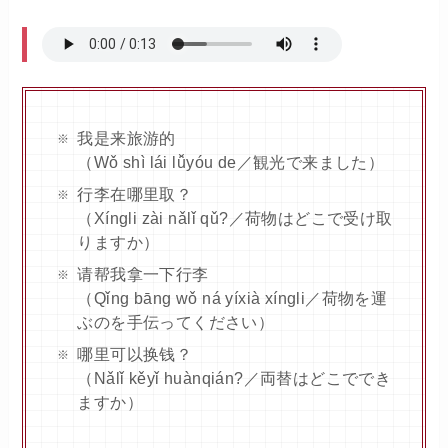
我是来旅游的
（Wǒ shì lái lǚyóu de／観光で来ました）
行李在哪里取？
（Xíngli zài nǎlǐ qǔ?／荷物はどこで受け取
りますか）
请帮我拿一下行李
（Qǐng bāng wǒ ná yíxià xíngli／荷物を運
ぶのを手伝ってください）
哪里可以换钱？
（Nǎlǐ kěyǐ huànqián?／両替はどこででき
ますか）