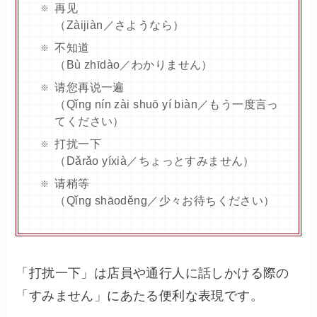
再见
（Zàijiàn／さようなら）
不知道
（Bù zhīdào／わかりません）
请您再说一遍
（Qǐng nín zài shuō yí biàn／もう一度言っ
てください）
打扰一下
（Dǎrǎo yíxià／ちょっとすみません）
请稍等
（Qǐng shāoděng／少々お待ちください）
「打扰一下」は店員や通行人に話しかける際の
「すみません」にあたる便利な表現です。