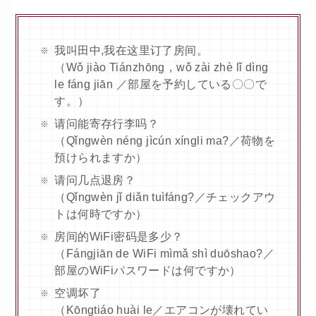
我叫田中,我在这里订了房间。
（Wǒ jiào Tiánzhōng，wǒ zài zhè lǐ dìng
le fáng jiān ／部屋を予約している〇〇で
す。）
请问能寄存行李吗？
（Qǐngwèn néng jìcún xíngli ma?／荷物を
預けられますか）
请问几点退房？
（Qǐngwèn jǐ diǎn tuìfáng?／チェックアウ
トは何時ですか）
房间的WiFi密码是多少？
（Fángjiān de WiFi mìmǎ shì duōshao?／
部屋のWiFiパスワードは何ですか）
空调坏了
（Kōngtiáo huài le／エアコンが壊れてい