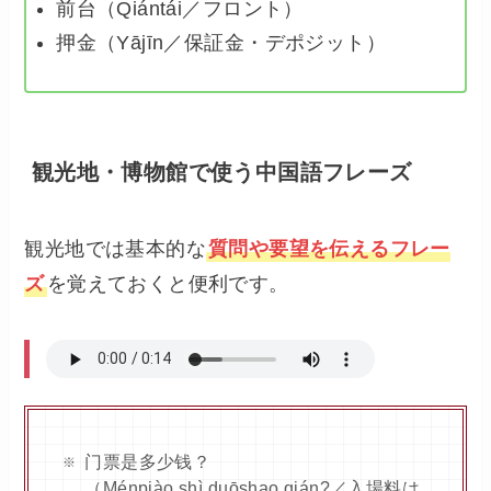
前台（Qiántái／フロント）
押金（Yājīn／保証金・デポジット）
観光地・博物館で使う中国語フレーズ
観光地では基本的な
質問や要望を伝えるフレー
ズ
を覚えておくと便利です。
门票是多少钱？
（Ménpiào shì duōshao qián?／入場料は