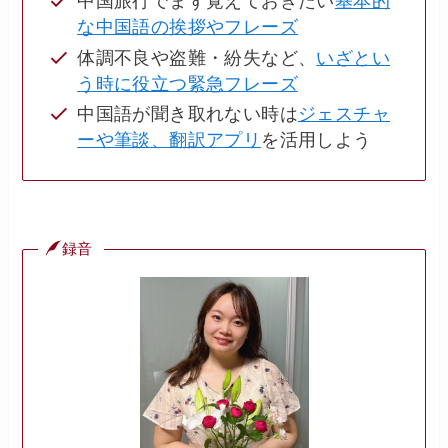
中国旅行でまず覚えておきたい
基本的
な中国語の挨拶やフレーズ
体調不良や盗難・紛失など、
いざとい
う時に役立つ緊急フレーズ
中国語が聞き取れない時は
ジェスチャ
ーや筆談、翻訳アプリ
を活用しよう
録音