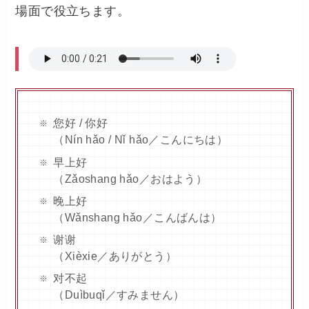
場面で役立ちます。
您好 / 你好
（Nín hǎo / Nǐ hǎo／こんにちは）
早上好
（Zǎoshang hǎo／おはよう）
晚上好
（Wǎnshang hǎo／こんばんは）
谢谢
（Xièxie／ありがとう）
对不起
（Duìbuqǐ／すみません）