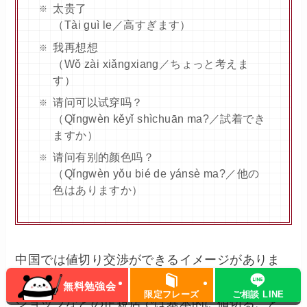
太贵了
（Tài guì le／高すぎます）
我再想想
（Wǒ zài xiǎngxiang／ちょっと考えま
す）
请问可以试穿吗？
（Qǐngwèn kěyǐ shìchuān ma?／試着でき
ますか）
请问有别的颜色吗？
（Qǐngwèn yǒu bié de yánsè ma?／他の
色はありますか）
中国では値切り交渉ができるイメージがありま
すが、百貨店やショッピングモール、ブランド
無料勉強会
限定フレーズ
ご相談 LINE
ショップなどの正規店では基本的に値切ること