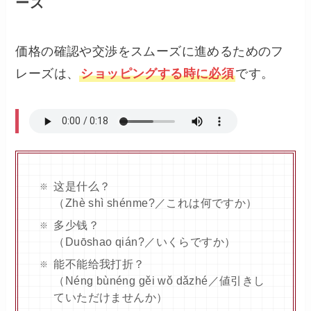
ーズ
価格の確認や交渉をスムーズに進めるためのフ
レーズは、
ショッピングする時に必須
です。
这是什么？
（Zhè shì shénme?／これは何ですか）
多少钱？
（Duōshao qián?／いくらですか）
能不能给我打折？
（Néng bùnéng gěi wǒ dǎzhé／値引きし
ていただけませんか）